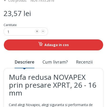
Cod produs:
NOV.1933.2616
23,57 lei
Cantitate
Adauga in cos
Descriere
Cum livram?
Recenzii
Mufa redusa NOVAPEX
prin presare XPRT, 26 - 16
mm
Cand alegi Novapex, alegi siguranta si performanta de