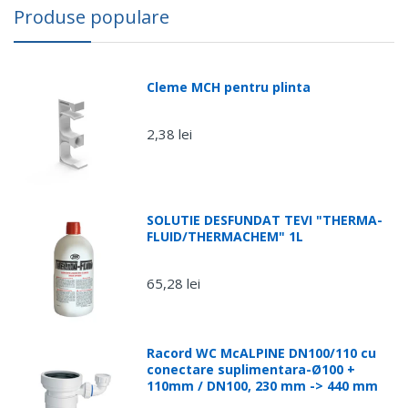
Produse populare
Luni -
Vineri
Sameday,
(comenzi
Fan
Romania
Cleme MCH pentru plinta
plasate
Courier
pana în
ora 15:00)
2,38 lei
Luni - Joi
(comenzi
plasate
după ora
SOLUTIE DESFUNDAT TEVI "THERMA-
15:00)
FLUID/THERMACHEM" 1L
Vineri,
65,28 lei
dupa ora
15:00 si
Dimensiune: 26 - 16 mm
weekend
Racord WC McALPINE DN100/110 cu
conectare suplimentara-Ø100 +
110mm / DN100, 230 mm -> 440 mm