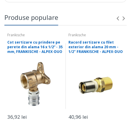
Produse populare
Frankische
Frankische
Cot sertizare cu prindere pe
Racord sertizare cu filet
perete din alama 16 x 1/2” - 35
exterior din alama 20 mm -
mm, FRANKISCHE - ALPEX-DUO
1/2" FRANKISCHE - ALPEX-DUO
36,92 lei
40,96 lei
Plasare
Serviciu
Destinatie
comanda