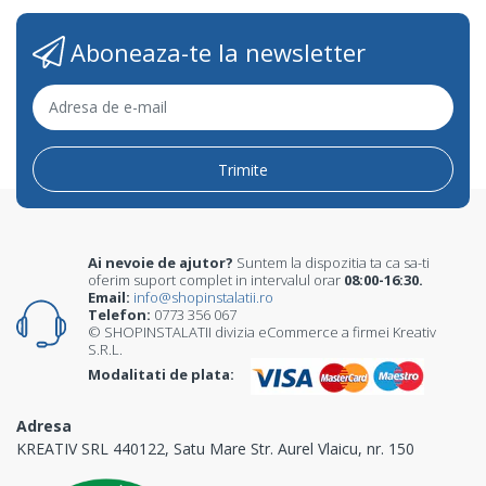
Aboneaza-te la newsletter
Trimite
Ai nevoie de ajutor?
Suntem la dispozitia ta ca sa-ti
oferim suport complet in intervalul orar
08:00-16:30.
Email:
info@shopinstalatii.ro
Telefon:
0773 356 067
© SHOPINSTALATII divizia eCommerce a firmei Kreativ
S.R.L.
Modalitati de plata:
Adresa
KREATIV SRL 440122, Satu Mare Str. Aurel Vlaicu, nr. 150