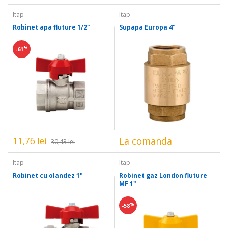
Itap
Itap
Robinet apa fluture 1/2"
Supapa Europa 4"
%
-61
11,76 lei
La comanda
30,43 lei
Itap
Itap
Robinet cu olandez 1"
Robinet gaz London fluture
MF 1"
%
-58