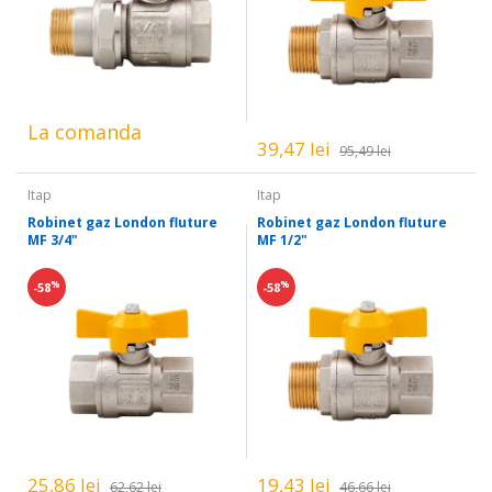
La comanda
39,47 lei
95,49 lei
Itap
Itap
Robinet gaz London fluture
Robinet gaz London fluture
MF 3/4"
MF 1/2"
%
%
-58
-58
25,86 lei
19,43 lei
62,62 lei
46,66 lei