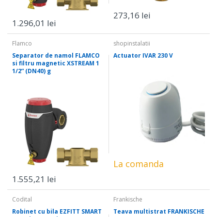
273,16 lei
1.296,01 lei
Flamco
shopinstalatii
Separator de namol FLAMCO
Actuator IVAR 230 V
si filtru magnetic XSTREAM 1
1/2” (DN40) g
La comanda
1.555,21 lei
Codital
Frankische
Robinet cu bila EZFITT SMART
Teava multistrat FRANKISCHE