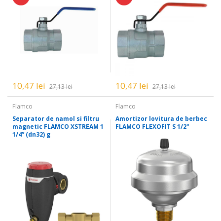
10,47 lei
10,47 lei
27,13 lei
27,13 lei
Flamco
Flamco
Separator de namol si filtru
Amortizor lovitura de berbec
magnetic FLAMCO XSTREAM 1
FLAMCO FLEXOFIT S 1/2"
1/4” (dn32) g