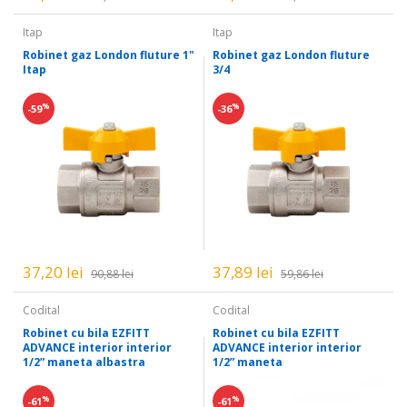
Itap
Itap
Robinet gaz London fluture 1"
Robinet gaz London fluture
Itap
3/4
%
%
-59
-36
37,20 lei
37,89 lei
90,88 lei
59,86 lei
Codital
Codital
Robinet cu bila EZFITT
Robinet cu bila EZFITT
ADVANCE interior interior
ADVANCE interior interior
1/2” maneta albastra
1/2” maneta
%
%
-61
-61