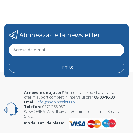
Aboneaza-te la newsletter
Trimite
Ai nevoie de ajutor?
Suntem la dispozitia ta ca sa-ti
oferim suport complet in intervalul orar
08:00-16:30.
Email:
info@shopinstalatii.ro
Telefon:
0773 356 067
© SHOPINSTALATII divizia eCommerce a firmei Kreativ
S.R.L.
Modalitati de plata: