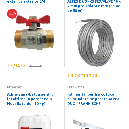
exterior exterior 3/4”
ALPEX DUO -XS PEX/AL/PE 16 x
2 mm preizolata 6 mm (colac
de 50 m)
%
-56
13,94 lei
31,73 lei
La comanda
Novapex
Frankische
Aditiv sapa/beton pentru
Kit montaj pentru cot scurt
incalzirea in pardoseala
cu prindere pe perete ALPEX-
Novafix (bidon 10 kg)
DUO - FRANKISCHE