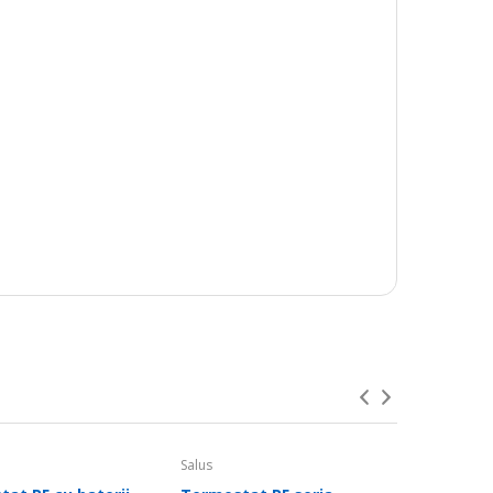
na, cu o structura celulara inchisa.
Salus
Salus