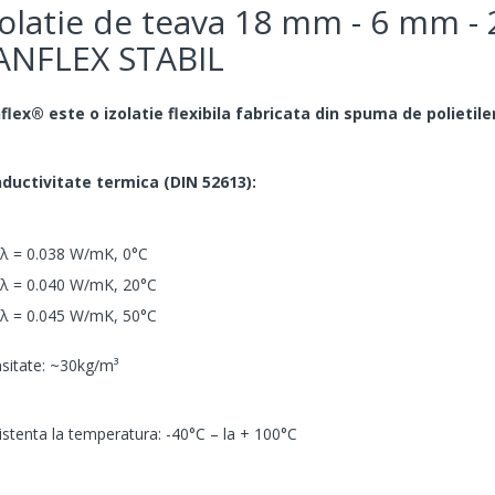
zolatie de teava 18 mm - 6 mm - 
ANFLEX STABIL
flex® este o izolatie flexibila fabricata din spuma de polietile
ductivitate termica (DIN 52613):
λ = 0.038 W/mK, 0°C
λ = 0.040 W/mK, 20°C
λ = 0.045 W/mK, 50°C
sitate: ~30kg/m³
istenta la temperatura: -40°C – la + 100°C