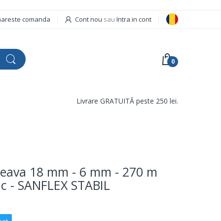
areste comanda
Cont nou
sau
Intra in cont
0
Livrare GRATUITĂ peste 250 lei.
 teava 18 mm - 6 mm - 270 m
ac - SANFLEX STABIL