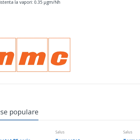
istenta la vapori: 0.35 μgm/Nh
flex® este o izolatie flexibila fabricata din spuma de polietile
se populare
Salus
Salus