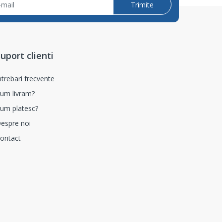
Trimite
uport clienti
ntrebari frecvente
um livram?
um platesc?
espre noi
ontact