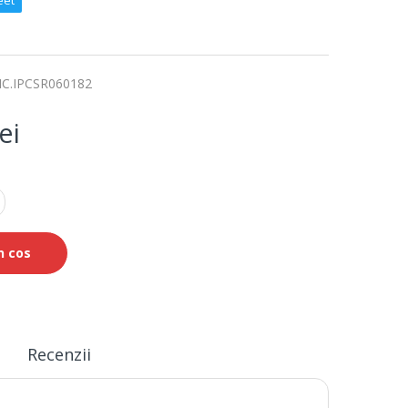
eet
C.IPCSR060182
ei
n cos
Recenzii