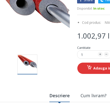
Share
Tw
Disponibil:
In stoc
Cod produs:
NM
1.002,97 l
Cantitate
Adauga i
Descriere
Cum livram?