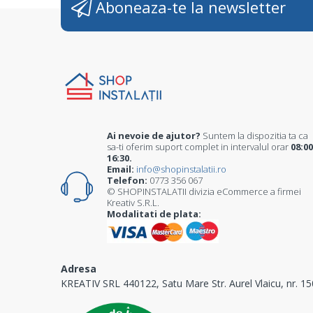
Aboneaza-te la newsletter
Ai nevoie de ajutor?
Suntem la dispozitia ta ca
sa-ti oferim suport complet in intervalul orar
08:00
16:30.
Email:
info@shopinstalatii.ro
Telefon:
0773 356 067
© SHOPINSTALATII divizia eCommerce a firmei
Kreativ S.R.L.
Modalitati de plata:
Adresa
KREATIV SRL 440122, Satu Mare Str. Aurel Vlaicu, nr. 15