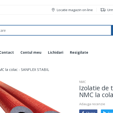
Locatie magazin on-line
Urm
Contact
Contul meu
Lichidari
Resigilate
MC la colac - SANFLEX STABIL
NMC
Izolatie de
NMC la col
Adauga recenzie