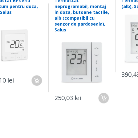
stat RF seria
Termostat
Termost
λ = 0.038 W/mK, 0°C
um pentru doza,
neprogramabil, montaj
(alb), S
λ = 0.040 W/mK, 20°C
 Salus
in doza, butoane tactile,
alb (compatibil cu
λ = 0.045 W/mK, 50°C
senzor de pardoseala),
Salus
Serviciu
Destinatie
Plasare comanda
Sameday, Fan
Luni - Vineri (comen
Romania
Courier
în ora 15:00)
390,43
Luni - Joi (comenzi 
10 lei
ora 15:00)
Vineri, dupa ora 15:
250,03 lei