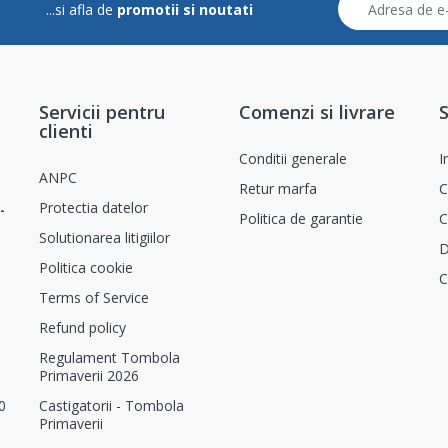
...si afla de
promotii si noutati
Servicii pentru
Comenzi si livrare
S
clienti
Conditii generale
I
ANPC
Retur marfa
C
Protectia datelor
-
Politica de garantie
C
Solutionarea litigiilor
D
Politica cookie
C
Terms of Service
Refund policy
Regulament Tombola
Primaverii 2026
0
Castigatorii - Tombola
Primaverii