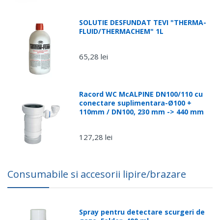
plasate
Design modern si siguranta:
blocare PIN
după ora
SOLUTIE DESFUNDAT TEVI "THERMA-
15:00)
FLUID/THERMACHEM" 1L
Vineri,
dupa ora
65,28 lei
15:00 si
Alimentare termostat (transmitator):
2x baterii AA
weekend
Alimentare receptor:
230V AC / 50Hz
Racord WC McALPINE DN100/110 cu
Sarcina maxima receptor:
16(5)A
conectare suplimentara-Ø100 +
110mm / DN100, 230 mm -> 440 mm
Iesire receptor:
NO/COM fara tensiune
Interval reglare temperatura:
5 – 45°C
127,28 lei
Precizie masurare:
0.5°C
Algoritm:
TPI
sau
Histereza (±0.2°C – ±2°C)
Comunicatie:
wireless 868MHz
Consumabile si accesorii lipire/brazare
Dimensiuni transmitator:
80 x 80 x 23 mm
Dimensiuni receptor:
96 x 96 x 27 mm
Spray pentru detectare scurgeri de