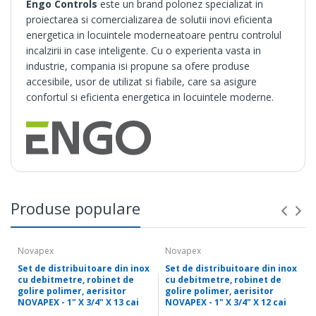
Engo Controls
este un brand polonez specializat in
proiectarea si comercializarea de solutii inovi eficienta
energetica in locuintele moderneatoare pentru controlul
incalzirii in case inteligente. Cu o experienta vasta in
industrie, compania isi propune sa ofere produse
accesibile, usor de utilizat si fiabile, care sa asigure
confortul si eficienta energetica in locuintele moderne.
Produse populare
Novapex
Novapex
Set de distribuitoare din inox
Set de distribuitoare din inox
cu debitmetre, robinet de
cu debitmetre, robinet de
golire polimer, aerisitor
golire polimer, aerisitor
NOVAPEX - 1" X 3/4" X 13 cai
NOVAPEX - 1" X 3/4" X 12 cai