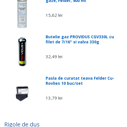
gaze, Felder, 400 ml
Porneste imediat:
15,62 lei
Usor de folosit pentru oricine:
Butelie gaz PROVIDUS CGV330L cu
filet de 7/16" si valva 330g
Versatil:
32,49 lei
Wireless:
Sigur si modern:
Pasla de curatat teava Felder Cu-
Rovlies 10 buc/set
13,79 lei
Are nevoie de cabluri intre termostat si
receptor?
wireless
Poate controla o pompa sau centrala?
Rigole de dus