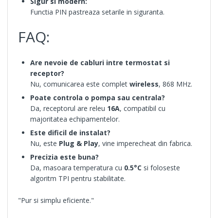
Sigur si modern:
Functia PIN pastreaza setarile in siguranta.
FAQ:
Are nevoie de cabluri intre termostat si
receptor?
Nu, comunicarea este complet
wireless
, 868 MHz.
Poate controla o pompa sau centrala?
Da, receptorul are releu
16A
, compatibil cu
majoritatea echipamentelor.
Este dificil de instalat?
Nu, este
Plug & Play
, vine imperecheat din fabrica.
Precizia este buna?
Da, masoara temperatura cu
0.5°C
si foloseste
algoritm TPI pentru stabilitate.
"Pur si simplu eficiente."