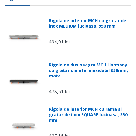
16A
Este dificil de instalat?
Plug & Play
Rigola de interior MCH cu gratar de
inox MEDIUM lucioasa, 950 mm
Precizia este buna?
0.5°C
494,01 lei
Rigola de dus neagra MCH Harmony
cu gratar din otel inoxidabil 650mm,
mata
478,51 lei
Rigola de interior MCH cu rama si
gratar de inox SQUARE lucioasa, 350
mm
427,15 lei