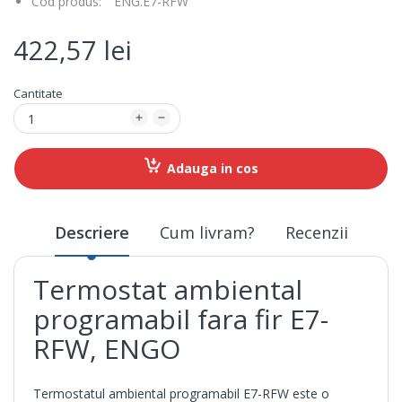
Cod produs:
ENG.E7-RFW
422,57 lei
Cantitate
Adauga in cos
Descriere
Cum livram?
Recenzii
Termostat ambiental
programabil fara fir E7-
RFW, ENGO
Termostatul ambiental programabil E7-RFW este o