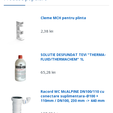
Luni -
Vineri
Sameday,
(comenzi
Fan
Romania
Cleme MCH pentru plinta
plasate
Courier
pana în
ora 15:00)
2,38 lei
Luni - Joi
(comenzi
plasate
după ora
SOLUTIE DESFUNDAT TEVI "THERMA-
15:00)
FLUID/THERMACHEM" 1L
Vineri,
65,28 lei
dupa ora
15:00 si
weekend
Racord WC McALPINE DN100/110 cu
conectare suplimentara-Ø100 +
110mm / DN100, 230 mm -> 440 mm