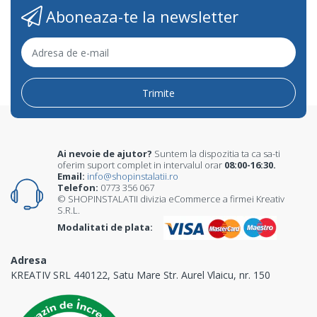
Aboneaza-te la newsletter
Trimite
Ai nevoie de ajutor?
Suntem la dispozitia ta ca sa-ti
oferim suport complet in intervalul orar
08:00-16:30.
Email:
info@shopinstalatii.ro
Telefon:
0773 356 067
© SHOPINSTALATII divizia eCommerce a firmei Kreativ
S.R.L.
Modalitati de plata:
Adresa
KREATIV SRL 440122, Satu Mare Str. Aurel Vlaicu, nr. 150