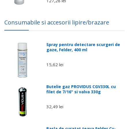
127,28 lei
Consumabile si accesorii lipire/brazare
Spray pentru detectare scurgeri de
gaze, Felder, 400 ml
15,62 lei
Butelie gaz PROVIDUS CGV330L cu
filet de 7/16" si valva 330g
32,49 lei
Pasla de curatat teava Felder Cu-